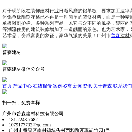
对于现阶段在装饰建材行业日渐风靡的铝单板，要求加工速率
体铝单板雕刻花格已不再是一种简单的装修材料，而是一种精
单板雕刻护栏、多种系列产品，以它与众不同的風格，靓丽的
等潮流住房的建筑装修增加了一道靓丽的景色。也为艺术家，
艺术品，变成富贵的象征，豪华气派的美景！广州市
普森
建材
普森建材
普森建材微信公众号
首页
产品中心
在线报价
案例鉴赏
新闻资讯
关于普森
联系我们
扫一扫，免费拿样
广州市普森建材科技有限公司
181-2243-7682
1079177732@qq.com
广州市番禹区南村镇坑头村西和路瓦瑶岗竹园1号