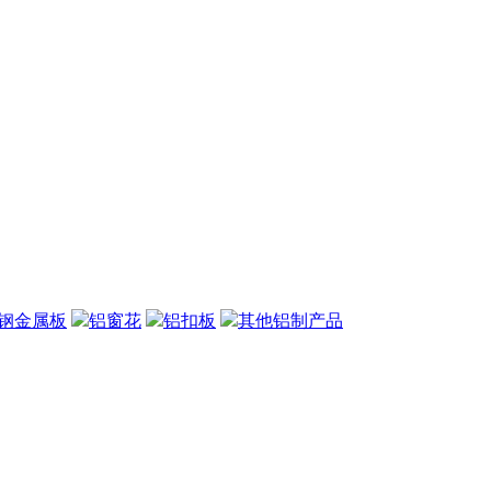
钢金属板
铝窗花
铝扣板
其他铝制产品