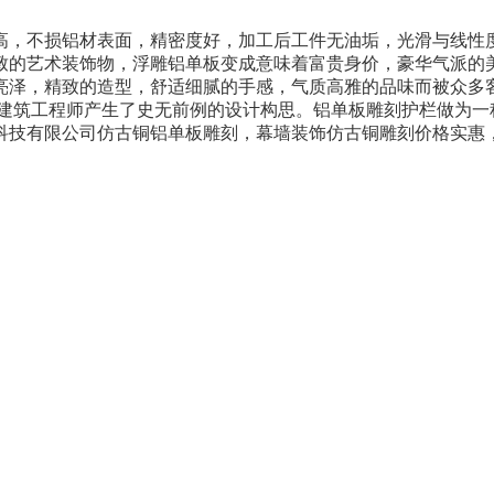
高，不损铝材表面，精密度好，加工后工件无油垢，光滑与线性
致的艺术装饰物，浮雕铝单板变成意味着富贵身价，豪华气派的
亮泽，精致的造型，舒适细腻的手感，气质高雅的品味而被众多
 建筑工程师产生了史无前例的设计构思。铝单板雕刻护栏做为一
科技有限公司仿古铜铝单板雕刻，幕墙装饰仿古铜雕刻价格实惠