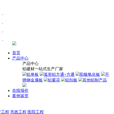
首页
产品中心
产品中心
铝建材一站式生产厂家
铝单板
弧形铝方通+方通
阳极氧化板
不
锈钢金属板
铝窗花
铝扣板
其他铝制产品
在线报价
案例鉴赏
产工程
市政工程
医院工程