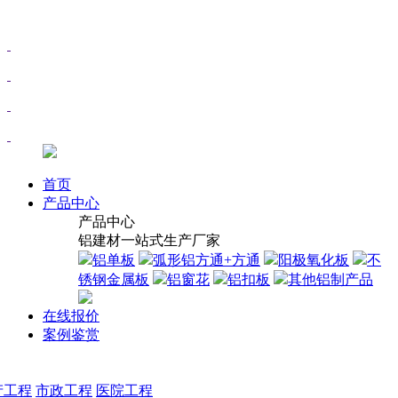
首页
产品中心
产品中心
铝建材一站式生产厂家
铝单板
弧形铝方通+方通
阳极氧化板
不
锈钢金属板
铝窗花
铝扣板
其他铝制产品
在线报价
案例鉴赏
产工程
市政工程
医院工程