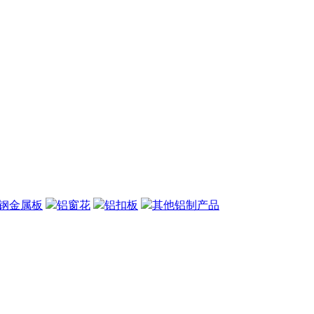
钢金属板
铝窗花
铝扣板
其他铝制产品