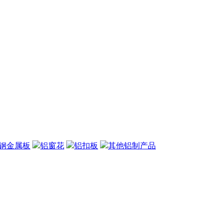
钢金属板
铝窗花
铝扣板
其他铝制产品