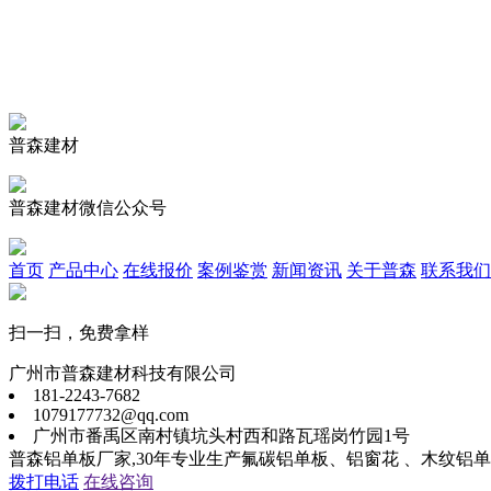
普森建材
普森建材微信公众号
首页
产品中心
在线报价
案例鉴赏
新闻资讯
关于普森
联系我们
扫一扫，免费拿样
广州市普森建材科技有限公司
181-2243-7682
1079177732@qq.com
广州市番禹区南村镇坑头村西和路瓦瑶岗竹园1号
普森铝单板厂家,30年专业生产氟碳铝单板、铝窗花 、木纹铝
拨打电话
在线咨询